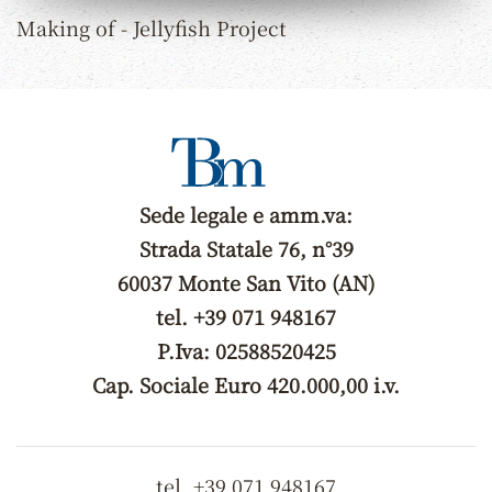
Making of - Jellyfish Project
Sede legale e amm.va:
Strada Statale 76, n°39
60037 Monte San Vito (AN)
tel. +39 071 948167
P.Iva: 02588520425
Cap. Sociale Euro 420.000,00 i.v.
tel. +39 071 948167